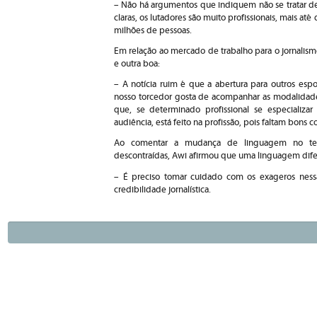
– Não há argumentos que indiquem não se tratar 
claras, os lutadores são muito profissionais, mais at
milhões de pessoas.
Em relação ao mercado de trabalho para o jornalism
e outra boa:
– A notícia ruim é que a abertura para outros esp
nosso torcedor gosta de acompanhar as modalidade
que, se determinado profissional se especiali
audiência, está feito na profissão, pois faltam bons 
Ao comentar a mudança de linguagem no tele
descontraídas, Awi afirmou que uma linguagem difer
– É preciso tomar cuidado com os exageros nessas
credibilidade jornalística.