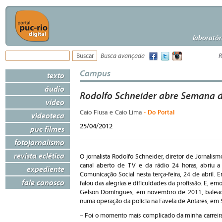
laboratór
Busca avançada
R
Campus
texto
áudio
Rodolfo Schneider abre Semana d
vídeo
- Do Portal
Caio Fiusa e Caio Lima
videoteca
25/04/2012
puc filmes
fotojornalismo
revista eclética
O jornalista Rodolfo Schneider, diretor de Jornalis
canal aberto de TV e da rádio 24 horas, abriu
expediente
Comunicação Social nesta terça-feira, 24 de abril. 
fale conosco
falou das alegrias e dificuldades da profissão. E, e
Gelson Domingues, em novembro de 2011, baleado
numa operação da polícia na Favela de Antares, em 
– Foi o momento mais complicado da minha carreira