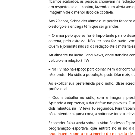
ficamos acabados, as pessoas choravam na redaçã
em respeito a ele – contou, fazendo um alerta aos
imagem vale o menor risco de captá-la.
Aos 29 anos, Schneider afirma que perder feriados 
o esforço e a entrega têm que ser grandes.
– O amor pelo que se faz é importante para o dese
correria, pelo estresse. Não ter hora faz parte: 
Quem é jornalista não sai da redação até a matéria es
Atualmente na Rádio Band News, onde trabalha com 
veículo em relação à TV:
– Na TV não há espaço para opinar, nem dar continui
não render. No rádio a população pode falar mais, e
Ao explicar sua preferência pelo rádio, disse acre
profissional.
– Quem trabalha no rádio, sem a imagem, precis
Aprende a improvisar, a dar ênfase nas palavras. É 
dois minutos, na TV leva 10 segundos. Para trabalh
não entender alguma coisa, a notícia se torna irrelev
Schneider falou ainda sobre a rádio Bradesco Espor
programação esportiva, que entrará no ar no di
reportagem sobre o crescimento do mercado de j