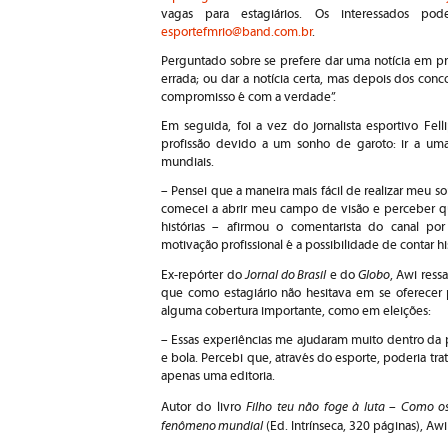
vagas para estagiários. Os interessados p
esportefmrio@band.com.br
.
Perguntado sobre se prefere dar uma notícia em pri
errada; ou dar a notícia certa, mas depois dos conc
compromisso é com a verdade”.
Em seguida, foi a vez do jornalista esportivo Fel
profissão devido a um sonho de garoto: ir a um
mundiais.
– Pensei que a maneira mais fácil de realizar meu so
comecei a abrir meu campo de visão e perceber qu
histórias – afirmou o comentarista do canal po
motivação profissional é a possibilidade de contar hi
Jornal do Brasil
Globo
Ex-repórter do
e do
, Awi ress
que como estagiário não hesitava em se oferecer p
alguma cobertura importante, como em eleições:
– Essas experiências me ajudaram muito dentro da 
e bola. Percebi que, através do esporte, poderia tra
apenas uma editoria.
Filho teu não foge à luta – Como o
Autor do livro
fenômeno mundial
(Ed. Intrínseca, 320 páginas), 