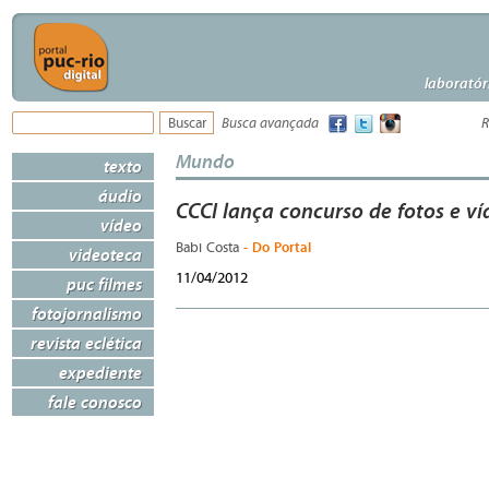
laboratór
Busca avançada
R
Mundo
texto
áudio
CCCI lança concurso de fotos e v
vídeo
- Do Portal
Babi Costa
videoteca
11/04/2012
puc filmes
fotojornalismo
revista eclética
expediente
fale conosco