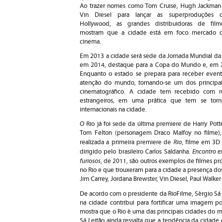
Ao trazer nomes como Tom Cruise, Hugh Jackman
Vin Diesel para lançar as superproduções 
Hollywood, as grandes distribuidoras de film
mostram que a cidade está em foco mercado 
cinema.
Em
2013 a
cidade será sede da Jornada Mundial da
em 2014, destaque para a Copa do Mundo e, em 20
Enquanto o estado se prepara para receber event
atenção do mundo, tornando-se um dos principai
cinematográfico. A cidade tem recebido com ma
estrangeiros, em uma prática que tem se torn
internacionais na cidade.
O Rio já foi sede da última premiere de Harry Pott
Tom Felton (personagem Draco Malfoy no filme)
Rio
realizada a primeira premiere de
, filme em 3D
Encontro e
dirigido pelo brasileiro Carlos Saldanha.
furiosos
, de 2011, são outros exemplos de filmes p
no Rio e que trouxeram para a cidade a presença do
Jim Carrey, Jordana Brewster, Vin Diesel, Paul Walk
De acordo com o presidente da RioFilme, Sérgio Sá L
na cidade contribui para fortificar uma imagem pos
mostra que o Rio é uma das principais cidades do m
Sá Leitão ainda ressalta que a tendência da cidade 