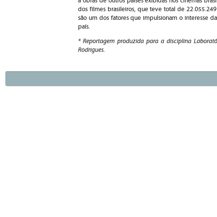
a obras de outros países exibidas nos cinemas bras
dos filmes brasileiros, que teve total de 22.055.24
são um dos fatores que impu
lsionam o interesse da
país.
* Reportagem produzida para a disciplina Laborató
Rodrigues.