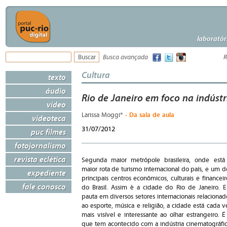
laboratór
Busca avançada
R
Cultura
texto
áudio
Rio de Janeiro em foco na indúst
vídeo
- Da sala de aula
Larissa Moggi*
videoteca
31/07/2012
puc filmes
fotojornalismo
revista eclética
Segunda maior metrópole brasileira, onde está
maior rota de turismo internacional do país, e um d
expediente
principais centros econômicos, culturais e financeir
fale conosco
do Brasil. Assim é a cidade do Rio de Janeiro. 
pauta em diversos setores internacionais relacionad
ao esporte, música e religião, a cidade está cada v
mais visível e interessante ao olhar estrangeiro. É
que tem acontecido com a indústria cinematográfic