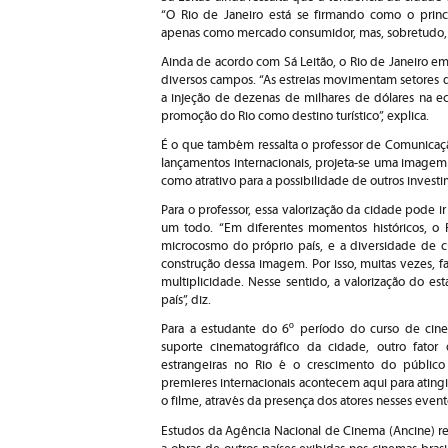
“O Rio de Janeiro está se firmando como o princi
apenas como mercado consumidor, mas, sobretudo, 
Ainda de acordo com Sá Leitão, o Rio de Janeiro em 
diversos campos. “As estreias movimentam setores 
a injeção de dezenas de milhares de dólares na 
promoção do Rio como destino turístico”, explica.
É o que também ressalta o professor de Comunicaçã
lançamentos internacionais, projeta-se uma imagem 
como atrativo para a possibilidade de outros investi
Para o professor, essa valorização da cidade pode ir
um todo. “Em diferentes momentos históricos, o
microcosmo do próprio país, e a diversidade de c
construção dessa imagem. Por isso, muitas vezes, fa
multiplicidade. Nesse sentido, a valorização do es
país”, diz.
Para a estudante do 6º período do curso de cin
suporte cinematográfico da cidade, outro fator
estrangeiras no Rio é o crescimento do público 
premieres internacionais acontecem aqui para ating
o filme, através da presença dos atores nesses evento
Estudos da Agência Nacional de Cinema (Ancine) 