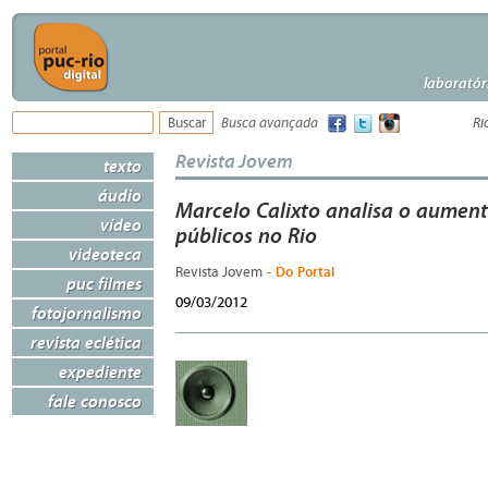
laboratór
Busca avançada
Ri
Revista Jovem
texto
áudio
Marcelo Calixto analisa o aument
vídeo
públicos no Rio
videoteca
- Do Portal
Revista Jovem
puc filmes
09/03/2012
fotojornalismo
revista eclética
expediente
fale conosco