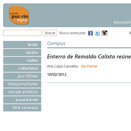
laboratór
Busca avançada
R
Campus
texto
áudio
Enterro de Reinaldo Calixto reún
vídeo
- Do Portal
Ana Luíza Carvalho
videoteca
10/02/2012
puc filmes
fotojornalismo
revista eclética
expediente
fale conosco