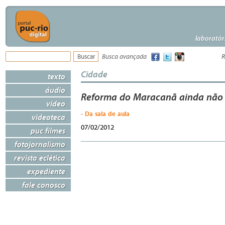
laboratór
Busca avançada
R
Cidade
texto
áudio
Reforma do Maracanã ainda não 
vídeo
- Da sala de aula
videoteca
07/02/2012
puc filmes
fotojornalismo
revista eclética
expediente
fale conosco