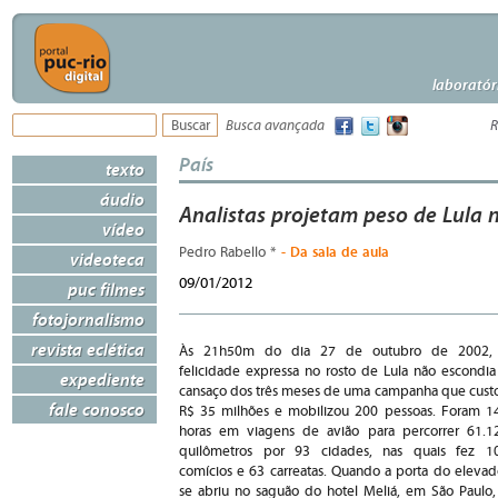
laboratór
Busca avançada
R
País
texto
áudio
Analistas projetam peso de Lula n
vídeo
- Da sala de aula
Pedro Rabello *
videoteca
09/01/2012
puc filmes
fotojornalismo
revista eclética
Às 21h50m do dia 27 de outubro de 2002,
felicidade expressa no rosto de Lula não escondia
expediente
cansaço dos três meses de uma campanha que cust
fale conosco
R$ 35 milhões e mobilizou 200 pessoas. Foram 1
horas em viagens de avião para percorrer 61.1
quilômetros por 93 cidades, nas quais fez 1
comícios e 63 carreatas. Quando a porta do elevad
se abriu no saguão do hotel Meliá, em São Paulo,