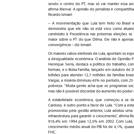
sendo o centro do PT, mas só vai manter essa asc
afirma Merval. A opinião do jornalista é compartilha
Ricardo Ismael:
– A movimentação que Lula tem feito no Brasil e 
demonstra que ele não só está vivo como atuando 
candidato à Presidência nas próximas eleições se
maior sobre o PT do que Dilma. Ele não é apenas 
convergência – diz Ismael.
Os maiores cabos eleitorais de Lula, apontam os espe
a desigualdade econômica. O analista de Opinião P
Henrique Serra, destaca a política do trabalho, 
formais, e o Bolsa Família, lançado em outubro de 
bilhões para atender 12,7 milhões de famílias bras
Vargas, a miséria diminuiu 45% no período, com 25
pobreza. “Muita gente acha que os programas sociai
mas não é possível discordar do aumento do poder aq
A estabilidade econômica, que começou a se d
Cardoso, é outro ponto a favor de Lula. “Com a esta
promovidas pela gestão anterior, Lula adotou uma 
infraestrutura para garantir o crescimento”, afirma 
916,4% em 1994 para 12,5% em 2002. Com Lula, 
crescimento médio anual do PIB foi de 4,1%, qua
FHC.