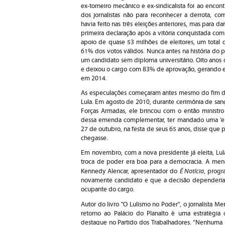
ex-torneiro mecânico e ex-sindicalista foi ao encont
dos jornalistas não para reconhecer a derrota, co
havia feito nas três eleições anteriores, mas para dar
primeira declaração após a vitória conquistada com
apoio de quase 53 milhões de eleitores, um total 
61% dos votos válidos. Nunca antes na história do p
um candidato sem diploma universitário. Oito anos 
e deixou o cargo com 83% de aprovação, gerando ex
em 2014.
As especulações começaram antes mesmo do fim da
Lula. Em agosto de 2010, durante cerimônia de sanç
Forças Armadas, ele brincou com o então ministro
dessa emenda complementar, ter mandado uma ‘em
27 de outubro, na festa de seus 65 anos, disse que 
chegasse.
Em novembro, com a nova presidente já eleita, Lula
troca de poder era boa para a democracia. A men
É Notícia
Kennedy Alencar, apresentador do
, progr
novamente candidato e que a decisão dependeria,
ocupante do cargo.
Autor do livro "O Lulismo no Poder", o jornalista Me
retorno ao Palácio do Planalto é uma estratégia
destaque no Partido dos Trabalhadores. “Nenhuma li