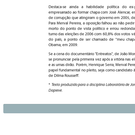
Destaca-se ainda a habilidade política do ex
empresariado ao formar chapa com José Alencar, e
de corrupção que atingiram o governo em 2005, der
Para Merval Pereira, a oposição falhou ao não ped
morto do ponto de vista político e errou redondam
turno das eleições de 2006 com 60,8% dos votos váli
do país, a ponto de ser chamado de “meu chapa”
Obama, em 2009.
Se a cena do documentário "Entreatos", de João More
se pronunciar pela primeira vez após a vitória nas 
e as urnas dirão. Porém, Henrique Serra, Merval Per
papel fundamental no pleito, seja como candidato à
de Dilma Rousseff.
Texto produzido para a disciplina Laboratório de Jo
*
Dapieve
.