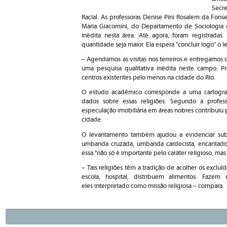
Secr
Racial. As professoras Denise Pini Rosalem da Fons
Maria Giacomini, do Departamento de Sociologia e
inédita nesta área. Até agora, foram registradas
quantidade seja maior. Ela espera "concluir logo" o
– Agendamos as visitas nos terreiros e entregamos q
uma pesquisa qualitativa inédita neste campo. 
centros existentes pelo menos na cidade do Rio.
O estudo acadêmico corresponde a uma cartografia
dados sobre essas religiões. Segundo a profes
especulação imobiliária em áreas nobres contribuiu pa
cidade.
O levantamento também ajudou a evidenciar su
umbanda cruzada, umbanda cardecista, encantado
essa "não só é importante pelo caráter religioso, ma
– Tais religiões têm a tradição de acolher os exclu
escola, hospital, distribuem alimentos. Faze
eles interpretado como missão religiosa – compara.