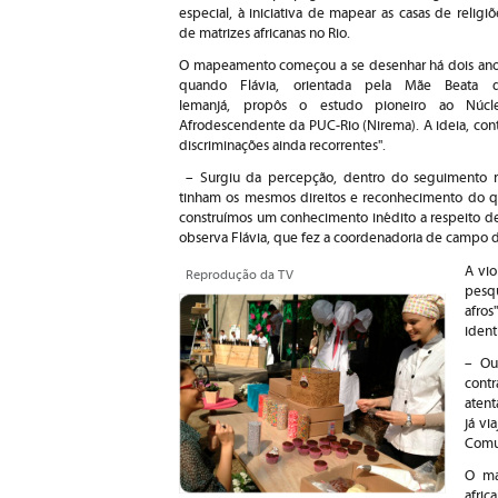
especial, à iniciativa de mapear as casas de religiõ
de matrizes africanas no Rio.
O mapeamento começou a se desenhar há dois ano
quando Flávia, orientada pela Mãe Beata 
Iemanjá, propôs o estudo pioneiro ao Núcle
Afrodescendente da PUC-Rio (Nirema). A ideia, conta 
discriminações ainda recorrentes".
– Surgiu da percepção, dentro do seguimento re
tinham os mesmos direitos e reconhecimento do qu
construímos um conhecimento inédito a respeito de
observa Flávia, que fez a coordenadoria de campo
A vio
Reprodução da TV
pesqu
afro
ident
– Ou
cont
atent
já vi
Comut
O ma
afric