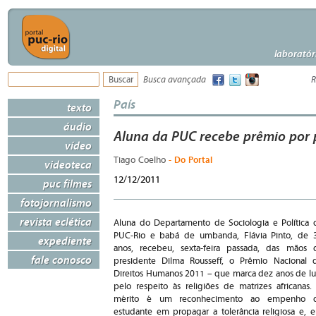
laboratór
Busca avançada
R
País
texto
áudio
Aluna da PUC recebe prêmio por 
vídeo
- Do Portal
Tiago Coelho
videoteca
12/12/2011
puc filmes
fotojornalismo
revista eclética
Aluna do Departamento de Sociologia e Política 
PUC-Rio e babá de umbanda, Flávia Pinto, de 
expediente
anos, recebeu, sexta-feira passada, das mãos 
fale conosco
presidente Dilma Rousseff, o Prêmio Nacional 
Direitos Humanos 2011 – que marca dez anos de lu
pelo respeito às religiões de matrizes africanas.
mérito é um reconhecimento ao empenho 
estudante em propagar a tolerância religiosa e, 