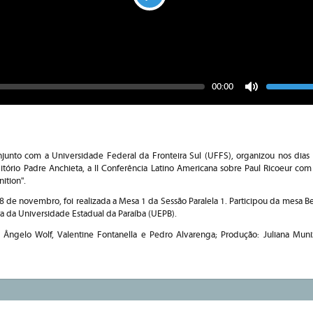
Play
Seek
Vo
Current
00:00
time
Toggle
Mute
junto com a Universidade Federal da Fronteira Sul (UFFS), organizou nos dias
ório Padre Anchieta, a II Conferência Latino Americana sobre Paul Ricoeur com 
ition".
 de novembro, foi realizada a Mesa 1 da Sessão Paralela 1. Participou da mesa Be
a da Universidade Estadual da Paraíba (UEPB).
: Ângelo Wolf, Valentine Fontanella e Pedro Alvarenga; Produção: Juliana Muni