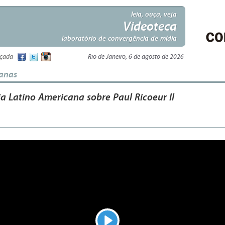
leia, ouça, veja
Videoteca
laboratório de convergência de mídia
nçada
Rio de Janeiro, 6 de agosto de 2026
anas
ia Latino Americana sobre Paul Ricoeur II