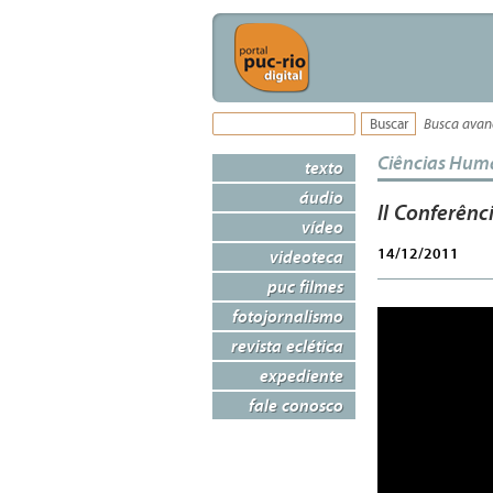
Busca ava
Ciências Hum
texto
áudio
II Conferênc
vídeo
14/12/2011
videoteca
puc filmes
fotojornalismo
revista eclética
expediente
fale conosco