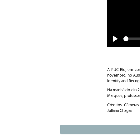
Play
A PUC-Rio, em con
novembro, no Audit
Identity and Recogn
Na manhã do dia 28
Marques, professor
Créditos: Câmeras
Juliana Chagas