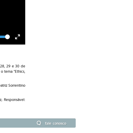
lume
Toggle
Fullscreen
 28, 29 e 30 de
o tema "Ethics,
atriz Sorrentino
z; Responsável:
fale conosco