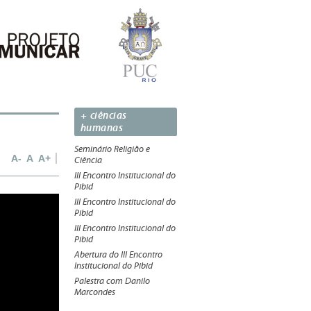
+ ciências
humanas
Seminário Religião e
A-
A
A+
Ciência
III Encontro Institucional do
Pibid
III Encontro Institucional do
Pibid
III Encontro Institucional do
Pibid
Abertura do III Encontro
Institucional do Pibid
Palestra com Danilo
Marcondes