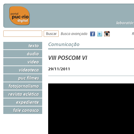
laboratór
Busca avançada
R
Comunicação
texto
áudio
VIII POSCOM VI
vídeo
29/11/2011
videoteca
puc filmes
fotojornalismo
revista eclética
expediente
fale conosco