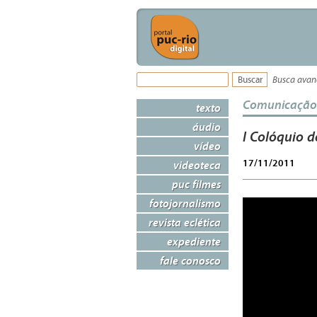
Busca ava
Comunicação
texto
áudio
I Colóquio d
vídeo
17/11/2011
videoteca
puc filmes
fotojornalismo
revista eclética
expediente
fale conosco