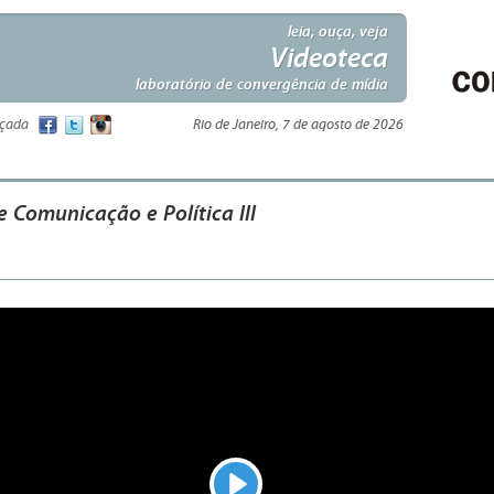
leia, ouça, veja
Videoteca
laboratório de convergência de mídia
nçada
Rio de Janeiro, 7 de agosto de 2026
e Comunicação e Política III