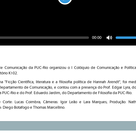
Play
Seek
Vo
Current
00:00
time
Toggle
Mute
e Comunicação da PUC-Rio organizou o I Colóquio de Comunicação e Política
tório K102.
 "Ficção Científica, literatura e a filosofia política de Hannah Arendt", foi me
o Departamento de Comunicação, e contou com a presença do Prof. Edgar Lyra, 
PUC-Rio e do Prof. Eduardo Jardim, do Departamento de Filosofia da PUC-Rio.
 Corte: Lucas Coimbra; Câmeras: Igor Leão e Lara Marques; Produção: Natha
o: Diego Botafogo e Thomas Marcellino.