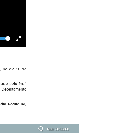
lume
Toggle
Fullscreen
, no dia 16 de
diado pelo Prof.
do Departamento
lia Rodrigues;
fale conosco