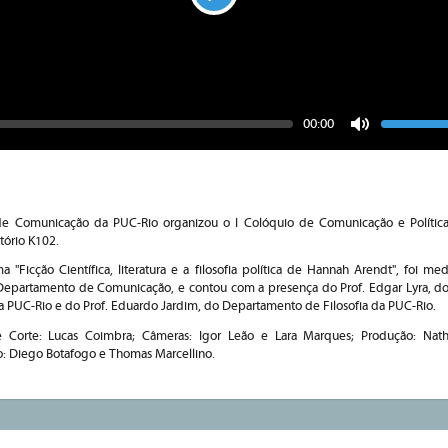
Play
Seek
Vo
Current
00:00
time
Toggle
Mute
e Comunicação da PUC-Rio organizou o I Colóquio de Comunicação e Política
tório K102.
 "Ficção Científica, literatura e a filosofia política de Hannah Arendt", foi me
o Departamento de Comunicação, e contou com a presença do Prof. Edgar Lyra, 
PUC-Rio e do Prof. Eduardo Jardim, do Departamento de Filosofia da PUC-Rio.
 Corte: Lucas Coimbra; Câmeras: Igor Leão e Lara Marques; Produção: Natha
o: Diego Botafogo e Thomas Marcellino.