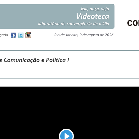
leia, ouça, veja
Videoteca
laboratório de convergência de mídia
nçada
Rio de Janeiro, 9 de agosto de 2026
e Comunicação e Política I