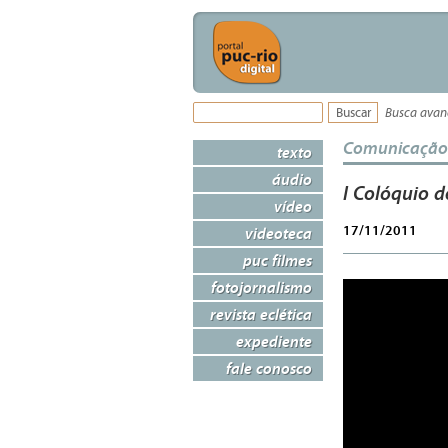
Busca ava
Comunicação
texto
áudio
I Colóquio d
vídeo
17/11/2011
videoteca
puc filmes
fotojornalismo
revista eclética
expediente
fale conosco