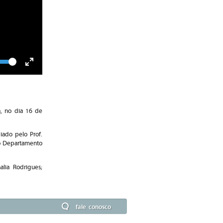
lume
Toggle
Fullscreen
, no dia 16 de
diado pelo Prof.
do Departamento
lia Rodrigues;
fale conosco