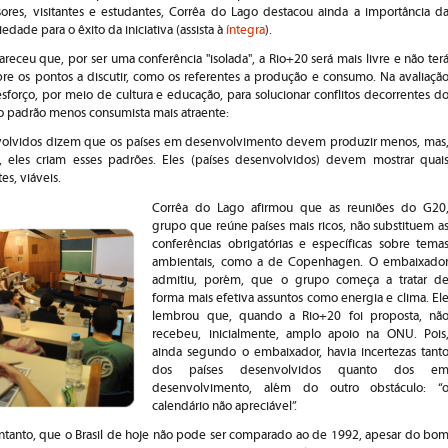
ores, visitantes e estudantes, Corrêa do Lago destacou ainda a importância d
edade para o êxito da iniciativa (assista à
íntegra
).
receu que, por ser uma conferência "isolada", a Rio+20 será mais livre e não ter
obre os pontos a discutir, como os referentes a produção e consumo. Na avaliaçã
sforço, por meio de cultura e educação, para solucionar conflitos decorrentes d
 o padrão menos consumista mais atraente:
volvidos dizem que os países em desenvolvimento devem produzir menos, mas
eles criam esses padrões. Eles (países desenvolvidos) devem mostrar quai
es, viáveis.
Corrêa do Lago afirmou que as reuniões do G20
grupo que reúne países mais ricos, não substituem a
conferências obrigatórias e específicas sobre tema
ambientais, como a de Copenhagen. O embaixado
admitiu, porém, que o grupo começa a tratar d
forma mais efetiva assuntos como energia e clima. El
lembrou que, quando a Rio+20 foi proposta, nã
recebeu, inicialmente, amplo apoio na ONU. Pois
ainda segundo o embaixador, havia incertezas tant
dos países desenvolvidos quanto dos e
desenvolvimento, além do outro obstáculo: “
calendário não apreciável”.
entanto, que o Brasil de hoje não pode ser comparado ao de 1992, apesar do bo