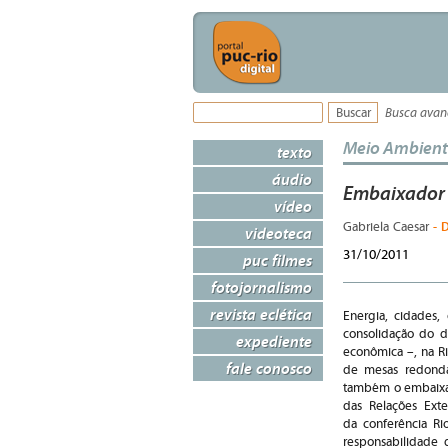
Busca ava
Meio Ambien
texto
áudio
Embaixador 
vídeo
- 
Gabriela Caesar
videoteca
31/10/2011
puc filmes
fotojornalismo
revista eclética
Energia, cidades,
consolidação do d
expediente
econômica –, na R
fale conosco
de mesas redondas
também o embaixad
das Relações Exte
da conferência R
responsabilidade