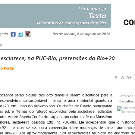
leia, ouça, veja
Texto
laboratório de convergência de mídia
nçada
Rio de Janeiro, 6 de agosto de 2026
te
esclarece, na PUC-Rio, pretensões da Rio+20
Do Portal
A-
A
A+
 oceanos serão alguns dos oito temas a serem discutidos para a
Jefferson
esenvolvimento sustentável – tanto na área ambiental quanto na
Barcellos
io+20, em junho do próximo ano. Os chefes de Estado participarão
 sobre “temas do futuro”, escolhidos pela sociedade, adiantou
or André Aranha Corrêa do Lago, negociador-chefe do Ministério
riores, sexta-feira passada (28), na PUC-Rio. Ele acrescentou que o históric
io-92 – na qual se assinou a convenção sobre mudanças de clima –aumenta 
 da Rio+20. Aos aproximadamente 120 espectadores reunidos no auditório d