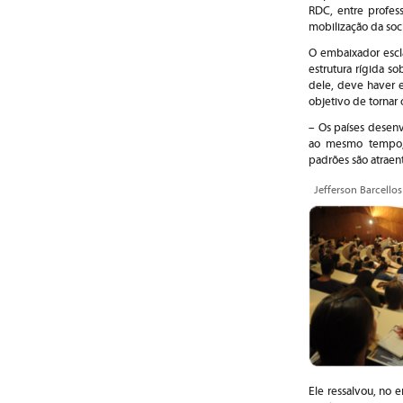
RDC, entre profess
mobilização da soci
O embaixador escla
estrutura rígida s
dele, deve haver e
objetivo de tornar
– Os países desen
ao mesmo tempo, 
padrões são atraent
Jefferson Barcellos
Ele ressalvou, no 