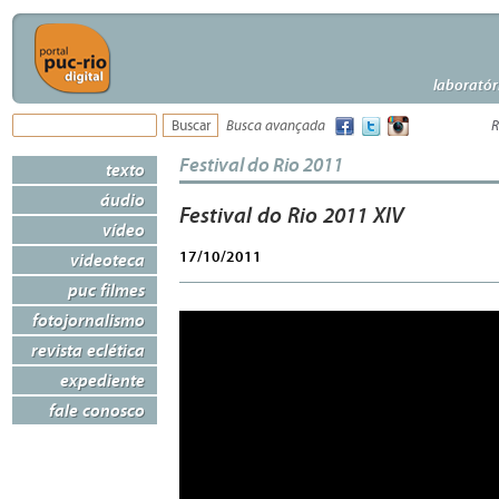
laboratór
Busca avançada
R
Festival do Rio 2011
texto
áudio
Festival do Rio 2011 XIV
vídeo
17/10/2011
videoteca
puc filmes
fotojornalismo
revista eclética
expediente
fale conosco