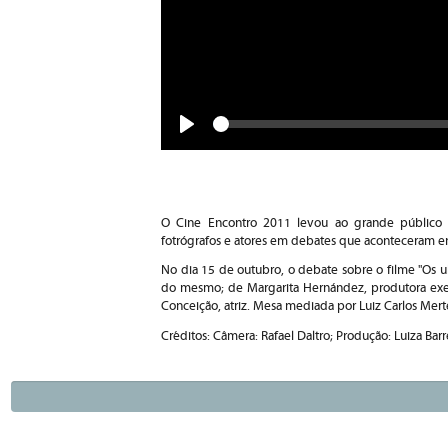
Seek
Play
O Cine Encontro 2011 levou ao grande público a 
fotrógrafos e atores em debates que aconteceram en
No dia 15 de outubro, o debate sobre o filme "Os u
do mesmo; de Margarita Hernández, produtora execu
Conceição, atriz. Mesa mediada por Luiz Carlos Merten
Créditos: Câmera: Rafael Daltro; Produção: Luiza Barr