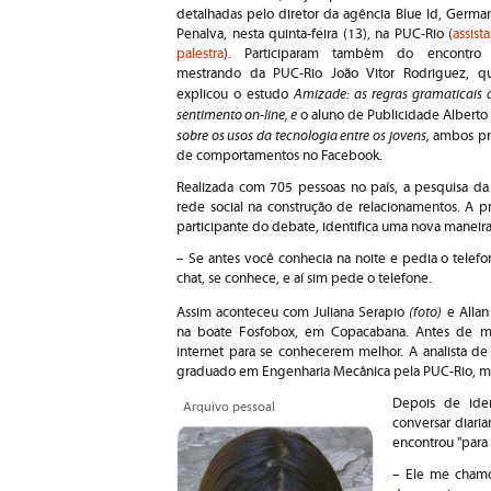
detalhadas pelo diretor da agência Blue Id, Germa
Penalva, nesta quinta-feira (13), na PUC-Rio (
assista
palestra
). Participaram também do encontro
mestrando da PUC-Rio João Vitor Rodriguez, q
Amizade: as regras gramaticais 
explicou o estudo
sentimento on-line, e
o aluno de Publicidade Alberto
sobre os usos da tecnologia entre os jovens,
ambos pro
de comportamentos no Facebook.
Realizada com 705 pessoas no país, a pesquisa da
rede social na construção de relacionamentos. A p
participante do debate, identifica uma nova maneira
– Se antes você conhecia na noite e pedia o telefo
chat, se conhece, e aí sim pede o telefone.
(foto)
Assim aconteceu com Juliana Serapio
e Allan
na boate Fosfobox, em Copacabana. Antes de mar
internet para se conhecerem melhor. A analista de 
graduado em Engenharia Mecânica pela PUC-Rio, mig
Depois de iden
Arquivo pessoal
conversar diari
encontrou "para 
– Ele me chamo