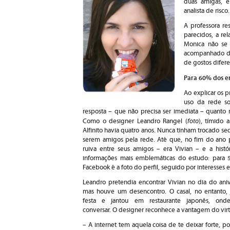
duas amigas, 
analista de risco.
A professora re
parecidos, a re
Monica não se 
acompanhado de
de gostos difere
Para 60% dos en
Ao explicar os 
uso da rede soc
resposta – que não precisa ser imediata – quanto
foto
Como o designer Leandro Rangel (
), tímido 
Alfinito havia quatro anos. Nunca tinham trocado s
serem amigos pela rede. Até que, no fim do ano 
ruiva entre seus amigos – era Vivian – e a histó
informações mais emblemáticas do estudo: para 5
Facebook é a foto do perfil, seguido por interesses 
Leandro pretendia encontrar Vivian no dia do aniv
mas houve um desencontro. O casal, no entanto, 
festa e jantou em restaurante japonês, ond
conversar. O designer reconhece a vantagem do virt
– A internet tem aquela coisa de te deixar forte, po