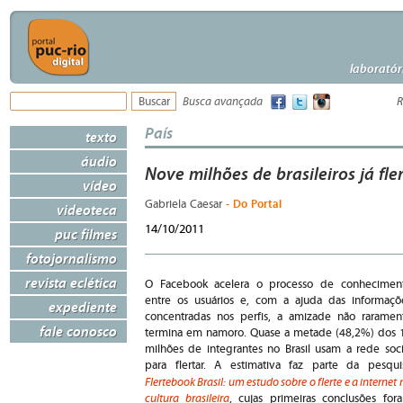
laboratór
Busca avançada
R
País
texto
áudio
Nove milhões de brasileiros já fl
vídeo
- Do Portal
Gabriela Caesar
videoteca
14/10/2011
puc filmes
fotojornalismo
revista eclética
O Facebook acelera o processo de conhecimen
entre os usuários e, com a ajuda das informaçõ
expediente
concentradas nos perfis, a amizade não raramen
fale conosco
termina em namoro. Quase a metade (48,2%) dos 
milhões de integrantes no Brasil usam a rede soci
para flertar. A estimativa faz parte da pesqui
Flertebook Brasil: um estudo sobre o flerte e a internet 
cultura brasileira
, cujas primeiras conclusões for