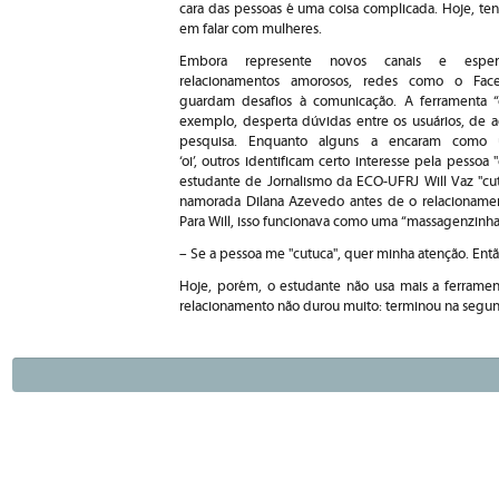
cara das pessoas é uma coisa complicada. Hoje, te
em falar com mulheres.
Embora represente novos canais e esper
relacionamentos amorosos, redes como o Fac
guardam desafios à comunicação. A ferramenta “c
exemplo, desperta dúvidas entre os usuários, de 
pesquisa. Enquanto alguns a encaram como 
‘oi’, outros identificam certo interesse pela pessoa 
estudante de Jornalismo da ECO-UFRJ Will Vaz "cut
namorada Dilana Azevedo antes de o relacioname
Para Will, isso funcionava como uma “massagenzinha
– Se a pessoa me "cutuca", quer minha atenção. Ent
Hoje, porém, o estudante não usa mais a ferramenta
relacionamento não durou muito: terminou na segund