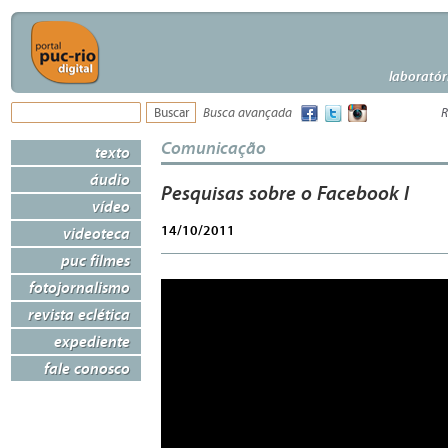
laboratór
Busca avançada
R
Comunicação
texto
áudio
Pesquisas sobre o Facebook I
vídeo
14/10/2011
videoteca
puc filmes
fotojornalismo
revista eclética
expediente
fale conosco