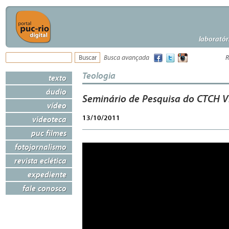
laboratór
Busca avançada
R
Teologia
texto
áudio
Seminário de Pesquisa do CTCH VI
vídeo
13/10/2011
videoteca
puc filmes
fotojornalismo
revista eclética
expediente
fale conosco