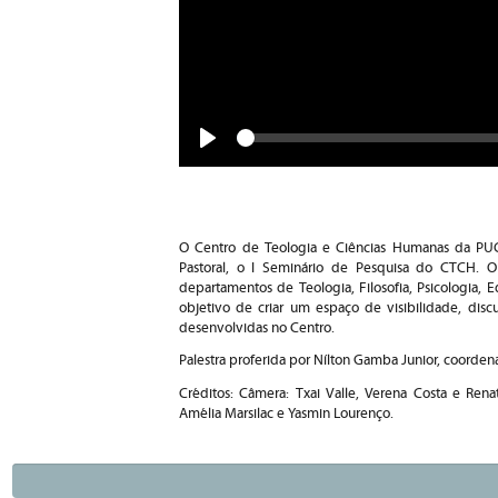
Seek
Play
O Centro de Teologia e Ciências Humanas da PUC-
Pastoral, o I Seminário de Pesquisa do CTCH. 
departamentos de Teologia, Filosofia, Psicologia, 
objetivo de criar um espaço de visibilidade, disc
desenvolvidas no Centro.
Palestra proferida por Nílton Gamba Junior, coord
Créditos: Câmera: Txai Valle, Verena Costa e Rena
Amélia Marsilac e Yasmin Lourenço.