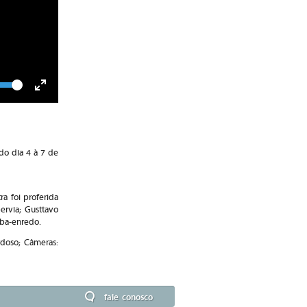
lume
Toggle
Fullscreen
do dia 4 à 7 de
a foi proferida
ervia; Gusttavo
mba-enredo.
doso; Câmeras:
fale conosco