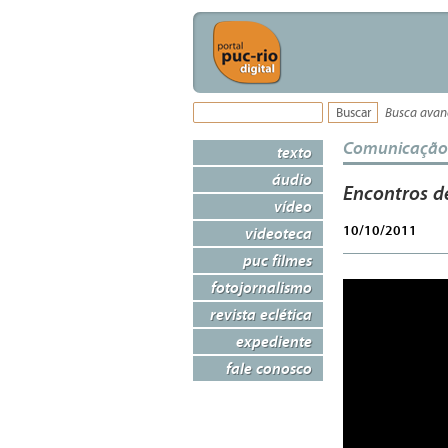
Busca ava
Comunicação
texto
áudio
Encontros d
vídeo
10/10/2011
videoteca
puc filmes
fotojornalismo
revista eclética
expediente
fale conosco