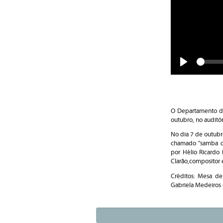
Play
O Departamento de
outubro, no auditó
No dia 7 de outubro
chamado "samba de 
por Hélio Ricardo 
Clarão,compositor 
Créditos: Mesa de
Gabriela Medeiros e