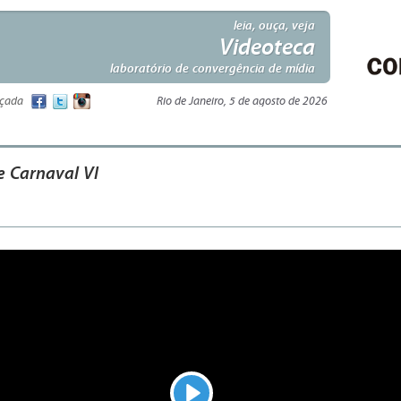
leia, ouça, veja
Videoteca
laboratório de convergência de mídia
nçada
Rio de Janeiro, 5 de agosto de 2026
e Carnaval VI