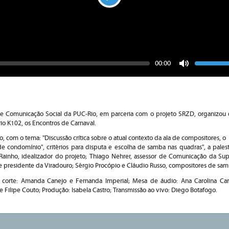
Play
Seek
Vo
Current
00:00
time
Toggle
Mute
 Comunicação Social da PUC-Rio, em parceria com o projeto SRZD, organizou 
rio K102, os Encontros de Carnaval.
, com o tema: "Discussão crítica sobre o atual contexto da ala de compositores, o
condomínio", critérios para disputa e escolha de samba nas quadras", a palestr
Rainho, idealizador do projeto; Thiago Nehrer, assessor de Comunicação da Sup
e presidente da Viradouro; Sérgio Procópio e Cláudio Russo, compositores de sa
 corte: Amanda Canejo e Fernanda Imperial; Mesa de áudio: Ana Carolina Car
 Filipe Couto; Produção: Isabela Castro; Transmissão ao vivo: Diego Botafogo.