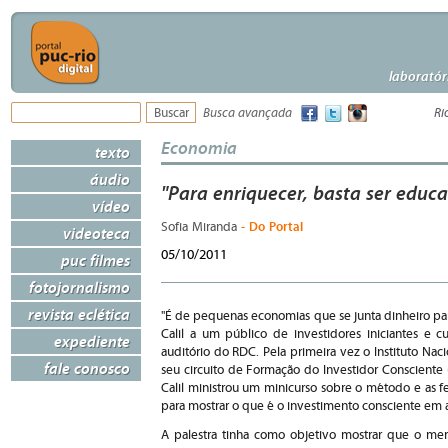
laboratór
Busca avançada
Ri
Economia
texto
áudio
"Para enriquecer, basta ser educ
vídeo
- Do Portal
Sofia Miranda
videoteca
05/10/2011
puc filmes
fotojornalismo
revista eclética
"É de pequenas economias que se junta dinheiro par
Calil a um público de investidores iniciantes e cu
expediente
auditório do RDC. Pela primeira vez o Instituto Naci
fale conosco
seu circuito de Formação do Investidor Consciente (
Calil ministrou um minicurso sobre o método e as
para mostrar o que é o investimento consciente em 
A palestra tinha como objetivo mostrar que o m