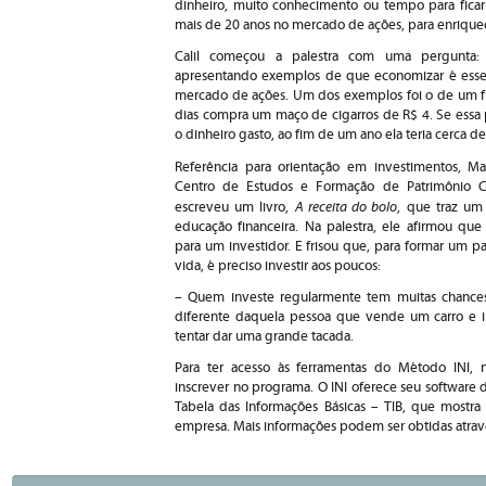
dinheiro, muito conhecimento ou tempo para fica
mais de 20 anos no mercado de ações, para enriquec
Calil começou a palestra com uma pergunta: 
apresentando exemplos de que economizar é essenc
mercado de ações. Um dos exemplos foi o de um 
dias compra um maço de cigarros de R$ 4. Se essa
o dinheiro gasto, ao fim de um ano ela teria cerca de
Referência para orientação em investimentos, Mau
Centro de Estudos e Formação de Patrimônio Ca
A receita do bolo
escreveu um livro,
, que traz um
educação financeira. Na palestra, ele afirmou qu
para um investidor. E frisou que, para formar um p
vida, é preciso investir aos poucos:
– Quem investe regularmente tem muitas chance
diferente daquela pessoa que vende um carro e i
tentar dar uma grande tacada.
Para ter acesso às ferramentas do Método INI, n
inscrever no programa. O INI oferece seu software d
Tabela das Informações Básicas – TIB, que mostra
empresa. Mais informações podem ser obtidas atrav