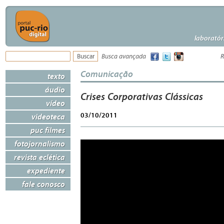
laboratór
Busca avançada
R
Comunicação
texto
áudio
Crises Corporativas Clássicas
vídeo
03/10/2011
videoteca
puc filmes
fotojornalismo
revista eclética
expediente
fale conosco