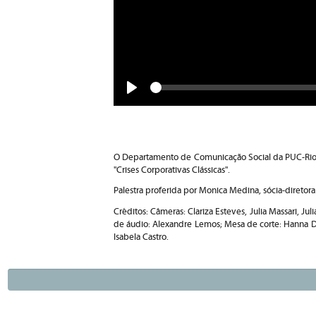
Seek
Play
O Departamento de Comunicação Social da PUC-Rio o
"Crises Corporativas Clássicas".
Palestra proferida por Monica Medina, sócia-diretor
Créditos: Câmeras: Clariza Esteves, Julia Massari, 
de áudio: Alexandre Lemos; Mesa de corte: Hanna Di
Isabela Castro.