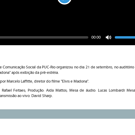
Play
Seek
Vo
Current
00:00
time
Toggle
Mute
 Comunicação Social da PUC-Rio organizou no dia 21 de setembro, no auditório
adona" após exibição da pré-estréia.
or Marcelo Laffitte, diretor do filme "Elvis e Madona".
: Rafael Feitaes; Produção: Aida Mattos; Mesa de áudio: Lucas Lombardi Mes
Transmissão ao vivo: David Sharp.