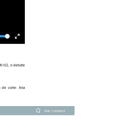
lume
Toggle
Fullscreen
 K102, o debate
a de corte: Ana
fale conosco