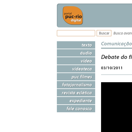
Busca ava
Comunicação
texto
áudio
Debate do f
vídeo
03/10/2011
videoteca
puc filmes
fotojornalismo
revista eclética
expediente
fale conosco