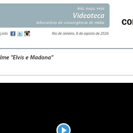
leia, ouça, veja
Videoteca
laboratório de convergência de mídia
nçada
Rio de Janeiro, 8 de agosto de 2026
ilme "Elvis e Madona"