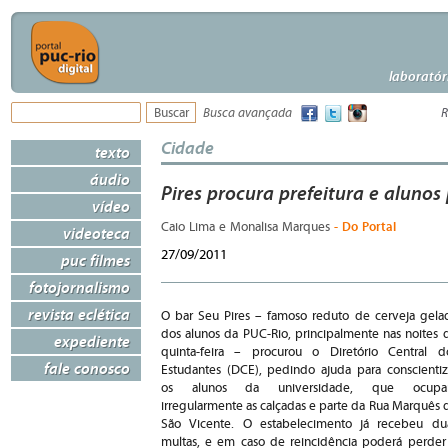
laboratór
Busca avançada
R
Cidade
texto
áudio
Pires procura prefeitura e alunos
vídeo
- Do Portal
Caio Lima e Monalisa Marques
videoteca
27/09/2011
puc filmes
fotojornalismo
revista eclética
O bar Seu Pires – famoso reduto de cerveja gela
dos alunos da PUC-Rio, principalmente nas noites 
expediente
quinta-feira – procurou o Diretório Central d
fale conosco
Estudantes (DCE), pedindo ajuda para conscientiz
os alunos da universidade, que ocup
irregularmente as calçadas e parte da Rua Marquês 
São Vicente. O estabelecimento já recebeu du
multas, e em caso de reincidência poderá perder