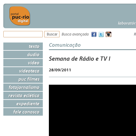
laboratór
Busca avançada
R
Comunicação
texto
áudio
Semana de Rádio e TV I
vídeo
28/09/2011
videoteca
puc filmes
fotojornalismo
revista eclética
expediente
fale conosco