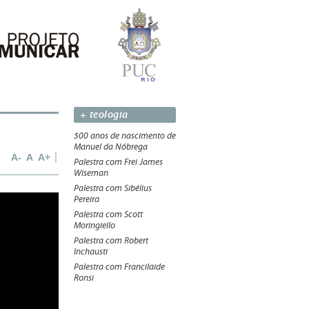
+ teologia
500 anos de nascimento de
Manuel da Nóbrega
A-
A
A+
Palestra com Frei James
Wiseman
Palestra com Sibélius
Pereira
Palestra com Scott
Moringiello
Palestra com Robert
Inchausti
Palestra com Francilaide
Ronsi