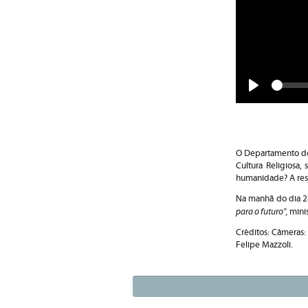
Play
O Departamento de 
Cultura Religiosa,
humanidade? A resp
Na manhã do dia 28
para o futuro",
mini
Créditos: Câmeras: 
Felipe Mazzoli.