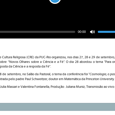
Play
Seek
Vo
Current
00:00
time
Toggle
Mute
Cultura Religiosa (CRE) da PUC-Rio organizou, nos dias 27, 28 e 29 de setembro,
 sobre “Novos Olhares sobre a Ciência e a Fé”. O dia 28 abordou o tema "Para o
osta da Ciência e a resposta da Fé".
Cosmologia, o pas
 de setembro, no Salão da Pastoral, o tema da conferência foi "
strada pelo padre Paul Schweitzer, doutor em Matemática da Princeton University
Julia Massari e Valentina Fontanella; Produção: Juliana Muniz; Transmissão ao vivo