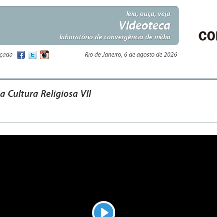
leia, ouça, veja
Videoteca
laboratório de convergência de mídia
nçada
Rio de Janeiro, 6 de agosto de 2026
a Cultura Religiosa VII