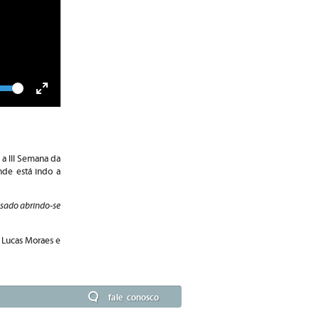
lume
Toggle
Fullscreen
 a III Semana da
nde está indo a
sado abrindo-se
.
: Lucas Moraes e
fale conosco