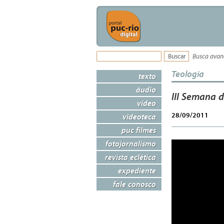
Busca ava
Teologia
texto
áudio
III Semana d
vídeo
28/09/2011
videoteca
puc filmes
fotojornalismo
revista eclética
expediente
fale conosco