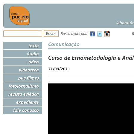
laboratór
Busca avançada
R
Comunicação
texto
áudio
Curso de Etnometodologia e Anál
vídeo
21/09/2011
videoteca
puc filmes
fotojornalismo
revista eclética
expediente
fale conosco