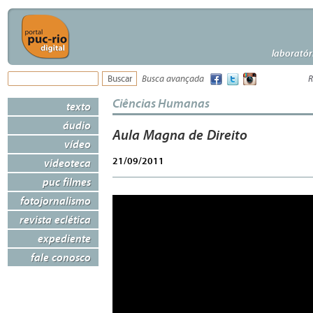
laboratór
Busca avançada
R
Ciências Humanas
texto
áudio
Aula Magna de Direito
vídeo
21/09/2011
videoteca
puc filmes
fotojornalismo
revista eclética
expediente
fale conosco