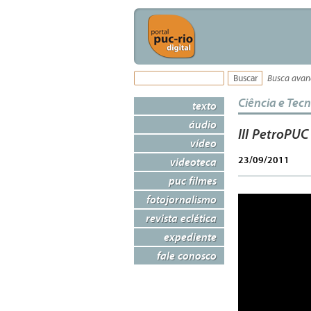
Busca ava
Ciência e Tec
texto
áudio
III PetroPUC
vídeo
23/09/2011
videoteca
puc filmes
fotojornalismo
revista eclética
expediente
fale conosco