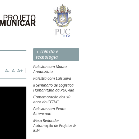
+ ciência e
tecnologia
Palestra com Mauro
A-
A
A+
Annunziato
Palestra com Luis Silva
II Seminário de Logística
Humanitária da PUC-Rio
Comemoração dos 50
anos do CETUC
Palestra com Pedro
Bittencourt
Mesa Redonda:
Automação de Projetos &
BIM