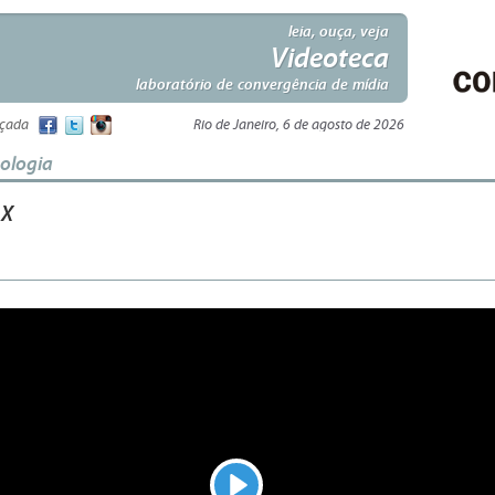
leia, ouça, veja
Videoteca
laboratório de convergência de mídia
nçada
Rio de Janeiro, 6 de agosto de 2026
nologia
 X