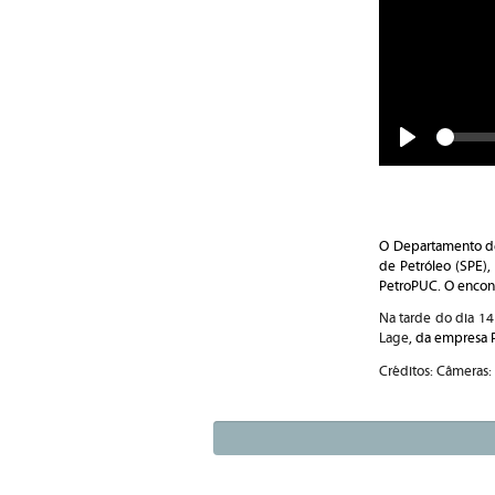
Play
O Departamento de
de Petróleo (SPE),
PetroPUC. O encontr
Na tarde do dia 14
Lage
, da empresa 
Créditos: Câmeras: 