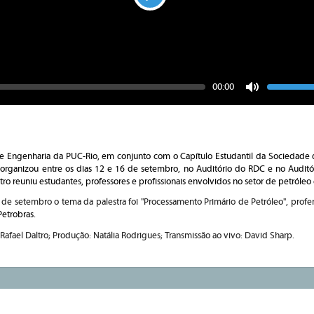
Play
Seek
Vo
Current
00:00
time
Toggle
Mute
 Engenharia da PUC-Rio, em conjunto com o Capítulo Estudantil da Sociedade
 organizou entre os dias 12 e 16 de setembro, no Auditório do RDC e no Auditóri
o reuniu estudantes, professores e profissionais envolvidos no setor de petróleo 
 de setembro o tema da palestra foi "Processamento Primário de Petróleo", profe
Petrobras.
Rafael Daltro; Produção: Natália Rodrigues; Transmissão ao vivo: David Sharp.