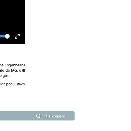
lume
Toggle
Fullscreen
 de Engenheiros
o do IAG, o III
e gás..
rida porGustavo
fale conosco