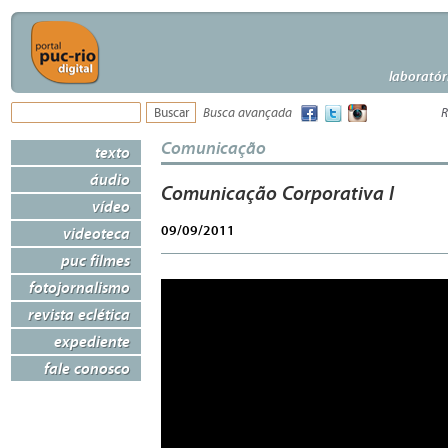
laboratór
Busca avançada
R
Comunicação
texto
áudio
Comunicação Corporativa I
vídeo
09/09/2011
videoteca
puc filmes
fotojornalismo
revista eclética
expediente
fale conosco