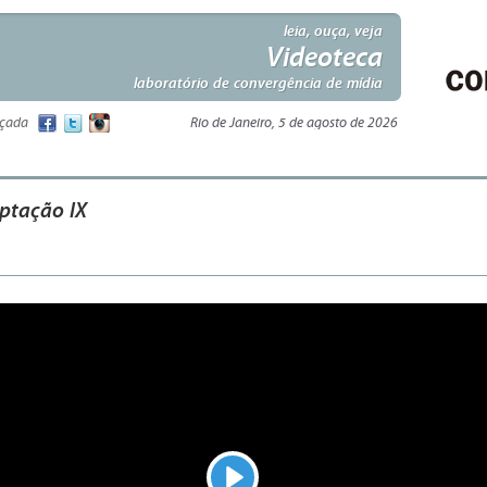
leia, ouça, veja
Videoteca
laboratório de convergência de mídia
nçada
Rio de Janeiro, 5 de agosto de 2026
aptação IX