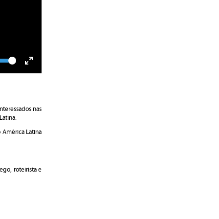
lume
Toggle
Fullscreen
interessados nas
Latina.
o América Latina
go, roteirista e