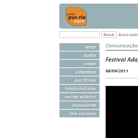
Busca ava
Comunicação
texto
áudio
Festival Ad
vídeo
08/09/2011
videoteca
puc filmes
fotojornalismo
revista eclética
expediente
fale conosco