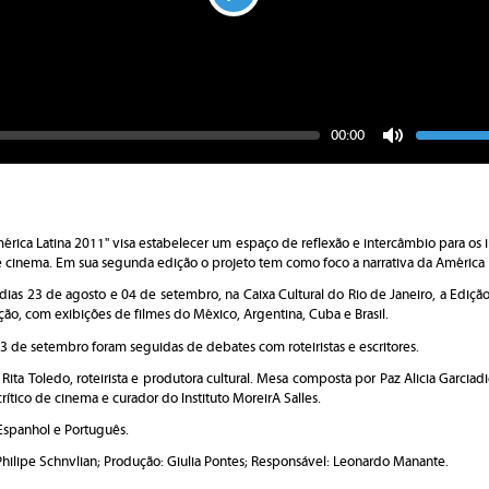
Play
Seek
Vo
Current
00:00
time
Toggle
Mute
mérica Latina 2011"
visa estabelecer um espaço de reflexão e intercâmbio para os 
a e cinema. Em sua segunda edição o projeto tem como foco a narrativa da América 
 dias 23 de agosto e 04 de setembro, na Caixa Cultural do Rio de Janeiro, a Ediçã
ção, com exibições de filmes do México, Argentina, Cuba e Brasil.
03 de setembro foram seguidas de debates com roteiristas e escritores.
Rita Toledo,
roteirista e produtora cultural. Mesa composta por Paz Alicia Garciadie
crítico de cinema e curador do Instituto MoreirA Salles.
Espanhol e Português.
Philipe Schnvlian; Produção: Giulia Pontes; Responsável: Leonardo Manante.