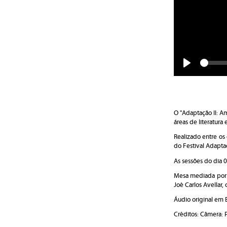
Play
O "Adaptação II: A
áreas de literatur
Realizado
entre os
do Festival Adapta
As sessões do dia 
Mesa mediada por 
Joé Carlos Avellar, 
Áudio original em 
Créditos: Câmera: 