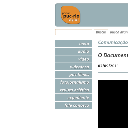
Busca ava
Comunicação
texto
áudio
O Documentá
vídeo
02/09/2011
videoteca
puc filmes
fotojornalismo
revista eclética
expediente
fale conosco