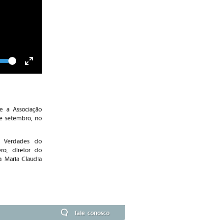
lume
Toggle
Fullscreen
e a Associação
de setembro, no
s Verdades do
ro, diretor do
a Maria Claudia
fale conosco