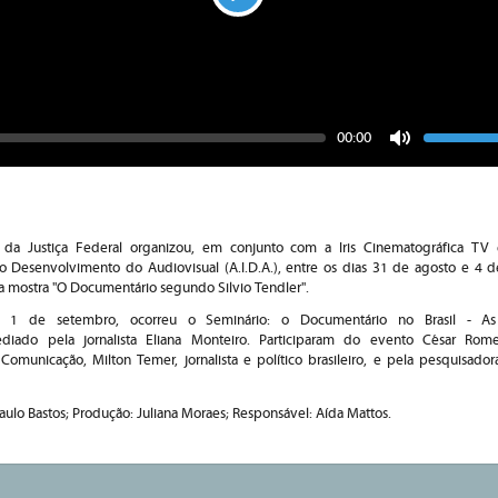
Play
Seek
Vo
Current
00:00
time
Toggle
Mute
 da Justiça Federal organizou, em conjunto com a Iris Cinematográfica TV 
 o Desenvolvimento do Audiovisual (A.I.D.A.), entre os dias 31 de agosto e 4 
 a mostra "O Documentário segundo Silvio Tendler".
 1 de setembro, ocorreu o Seminário: o Documentário no Brasil - A
diado pela jornalista Eliana Monteiro. Participaram do evento César Rome
municação, Milton Temer, jornalista e político brasileiro, e pela pesquisador
aulo Bastos; Produção: Juliana Moraes; Responsável: Aída Mattos.