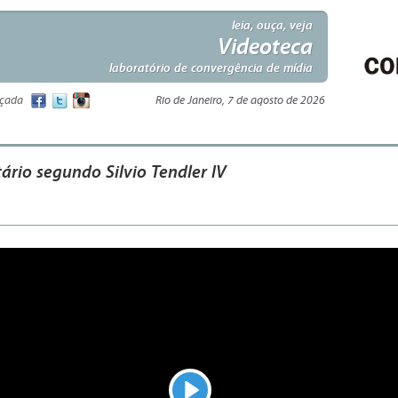
leia, ouça, veja
Videoteca
laboratório de convergência de mídia
nçada
Rio de Janeiro, 7 de agosto de 2026
rio segundo Silvio Tendler IV