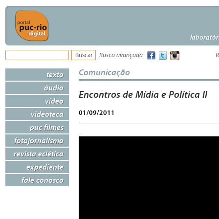
laboratór
Busca avançada
R
Comunicação
texto
áudio
Encontros de Mídia e Política II
vídeo
01/09/2011
videoteca
puc filmes
fotojornalismo
revista eclética
expediente
fale conosco