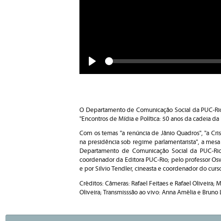
Seek
Play
O Departamento de Comunicação Social da PUC-Rio o
"Encontros de Mídia e Política: 50 anos da cadeia da
Com os temas "a renúncia de Jânio Quadros", "a Cris
na presidência sob regime parlamentarista", a mes
Departamento de Comunicação Social da PUC-Rio, h
coordenador da Editora PUC-Rio; pelo professor Oswa
e por Silvio Tendler, cineasta e coordenador do cur
Créditos: Câmeras: Rafael Feitaes e Rafael Oliveira;
Oliveira; Transmisssão ao vivo: Anna Amélia e Bruno 