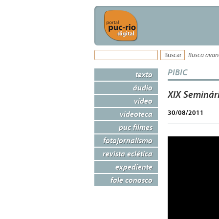
Busca ava
PIBIC
texto
áudio
XIX Seminári
vídeo
30/08/2011
videoteca
puc filmes
fotojornalismo
revista eclética
expediente
fale conosco