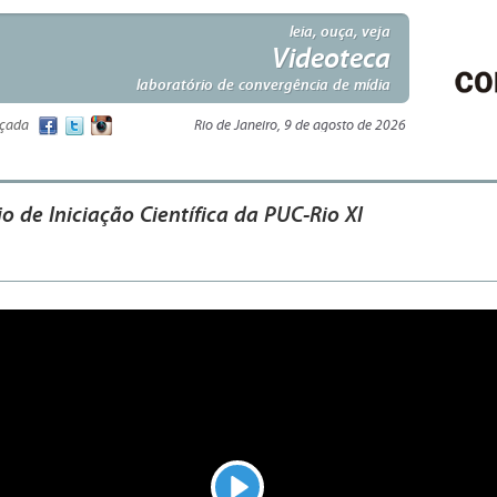
leia, ouça, veja
Videoteca
laboratório de convergência de mídia
nçada
Rio de Janeiro, 9 de agosto de 2026
o de Iniciação Científica da PUC-Rio XI