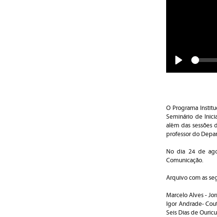
Play
O Programa Institu
Seminário de Inici
além das sessões d
professor do Depar
No dia 24 de agos
Comunicação.
Arquivo com as seg
Marcelo Alves - Jor
Igor Andrade- Cout
Seis Dias de Ouricu