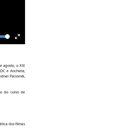
lume
Toggle
Fullscreen
de agosto, o XIX
RDC e Anchieta,
dnei Paciornik,
os do curso de
ética dos filmes