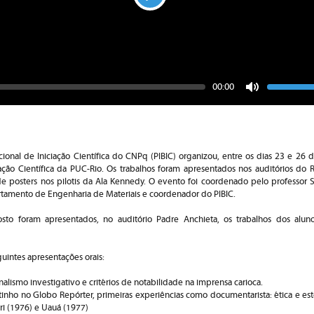
Play
Seek
Vo
Current
00:00
time
Toggle
Mute
cional de Iniciação Científica do CNPq (PIBIC) organizou, entre os dias 23 e 26 
ação Científica da PUC-Rio. Os trabalhos foram apresentados nos auditórios do 
e posters nos pilotis da Ala Kennedy. O evento foi coordenado pelo professor Si
tamento de Engenharia de Materiais e coordenador do PIBIC.
to foram apresentados, no auditório Padre Anchieta, os trabalhos dos alun
uintes apresentações orais:
nalismo investigativo e critérios de notabilidade na imprensa carioca.
inho no Globo Repórter, primeiras experiências como documentarista: ética e est
ri (1976) e Uauá (1977)