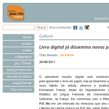
laboratór
Busca avançada
R
Cultura
texto
áudio
Livro digital já dissemina novas p
vídeo
- Do Portal
Thaís Bisinoto
videoteca
26/08/2011
puc filmes
fotojornalismo
revista eclética
O admirável mundo digital será insuficien
para aposentar o livro de papel, mas já dissemina 
expediente
novo hábito de leitura, observa o profess
fale conosco
Emmanuel Fraisse, titular do Departamento 
Didática da Língua Francesa da Universida
Port
Sorbonne, na França. Ele conversou com o
PUC-Rio
em um intervalo do minicurso que deu 
Prátic
Cátedra de Leitura Unesco da PUC-Rio, sobre