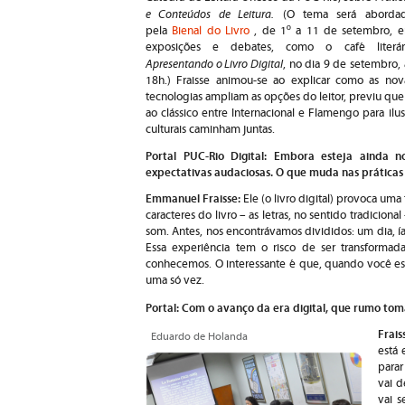
e Conteúdos de Leitura.
(O tema será aborda
pela
Bienal do Livro
, de 1º a 11 de setembro, 
exposições e debates, como o café literár
Apresentando o Livro Digital
, no dia 9 de setembro, 
18h.) Fraisse animou-se ao explicar como as nov
tecnologias ampliam as opções do leitor, previu que "
ao clássico entre Internacional e Flamengo para ilu
culturais caminham juntas.
Portal PUC-Rio Digital: Embora esteja ainda no
expectativas audaciosas. O que muda nas práticas 
Emmanuel Fraisse
:
Ele (o livro digital) provoca um
caracteres do livro – as letras, no sentido tradicion
som. Antes, nos encontrávamos divididos: um dia, 
Essa experiência tem o risco de ser transforma
conhecemos. O interessante é que, quando você está
uma só vez.
Portal: Com o avanço da era digital, que rumo tom
Frais
Eduardo de Holanda
está 
parar
vai d
vai s