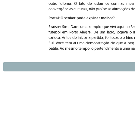
outro idioma. O fato de estarmos com as me
convergências culturais, não proíbe as afirmações de
Portal: O senhor pode explicar melhor?
Fraisse:
Sim. Darei um exemplo que vivi aqui no Bra
futebol em Porto Alegre. De um lado, jogava o In
carioca. Antes de iniciar a partida, foi tocado o hi
Sul. Você tem aí uma demonstração de que a pequ
pátria. Ao mesmo tempo, o pertencimento a uma n