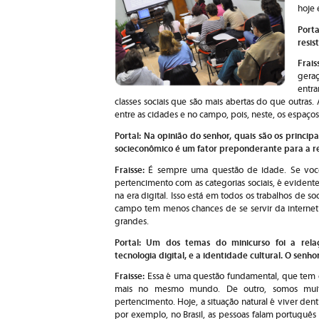
hoje 
Port
resis
Frais
gera
entra
classes sociais que são mais abertas do que outras.
entre as cidades e no campo, pois, neste, os espaço
Portal: Na opinião do senhor, quais são os principa
socieconômico é um fator preponderante para a re
Fraisse:
É sempre uma questão de idade. Se você
pertencimento com as categorias sociais, é evidente
na era digital. Isso está em todos os trabalhos de 
campo tem menos chances de se servir da internet
grandes.
Portal: Um dos temas do minicurso foi a relaç
tecnologia digital, e a identidade cultural. O senh
Fraisse:
Essa é uma questão fundamental, que tem 
mais no mesmo mundo. De outro, somos muito
pertencimento. Hoje, a situação natural é viver den
por exemplo, no Brasil, as pessoas falam português 