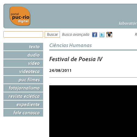
laboratór
Busca avançada
R
Ciências Humanas
texto
áudio
Festival de Poesia IV
vídeo
24/08/2011
videoteca
puc filmes
fotojornalismo
revista eclética
expediente
fale conosco