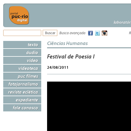
laboratór
Busca avançada
R
Ciências Humanas
texto
áudio
Festival de Poesia I
vídeo
24/08/2011
videoteca
puc filmes
fotojornalismo
revista eclética
expediente
fale conosco