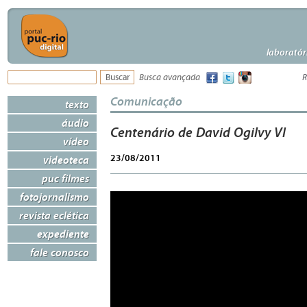
laboratór
Busca avançada
R
Comunicação
texto
áudio
Centenário de David Ogilvy VI
vídeo
23/08/2011
videoteca
puc filmes
fotojornalismo
revista eclética
expediente
fale conosco