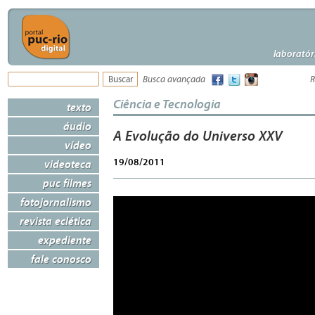
laboratór
Busca avançada
R
Ciência e Tecnologia
texto
áudio
A Evolução do Universo XXV
vídeo
19/08/2011
videoteca
puc filmes
fotojornalismo
revista eclética
expediente
fale conosco