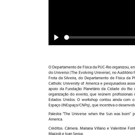
Seek
Play
O Departamento de Física da PUC-Rio organizou, ent
do Universo (The Evolving Universe), no Auditório P
Frota da Silveira, do Departamento de Física da PU
Catholic University of America e pesquisadora ass
apoio da Fundação Planetário da Cidade do Rio de
organização do evento, que reúnem profissionais d
Estados Unidos. O workshop contou ainda com o p
Espaço (INEspaço/CNPq), que incentiva o desenvolvi
Palestra "The Universe when the Sun was born" pro
America.
Créditos: Câmera: Mariana Villano e Valentine Font
Mazzoli e Ivan Serpa.