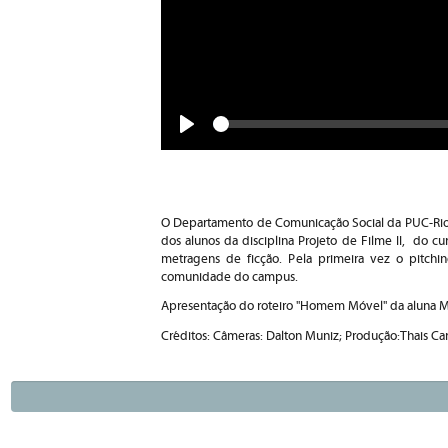
Seek
Play
O Departamento de Comunicação Social da PUC-Rio o
dos alunos da disciplina Projeto de Filme II, do 
metragens de ficção. Pela primeira vez o pitchi
comunidade do campus.
Apresentação do roteiro "Homem Móvel" da aluna Ma
Créditos: Câmeras: Dalton Muniz; Produção:Thais Car