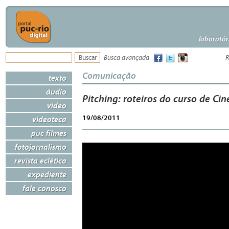
laboratór
Busca avançada
R
Comunicação
texto
áudio
Pitching: roteiros do curso de Ci
vídeo
19/08/2011
videoteca
puc filmes
fotojornalismo
revista eclética
expediente
fale conosco