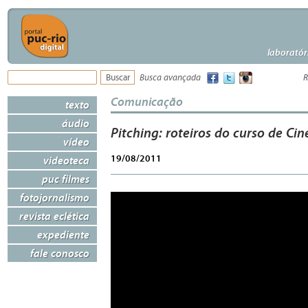
laboratór
Busca avançada
R
Comunicação
texto
áudio
Pitching: roteiros do curso de Ci
vídeo
19/08/2011
videoteca
puc filmes
fotojornalismo
revista eclética
expediente
fale conosco