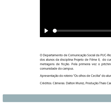
Seek
Play
O Departamento de Comunicação Social da PUC-Rio o
dos alunos da disciplina Projeto de Filme II, do 
metragens de ficção. Pela primeira vez o pitchi
comunidade do campus.
Apresentação do roteiro "Os olhos de Cecília" do alun
Créditos: Câmeras: Dalton Muniz; Produção:Thais Car