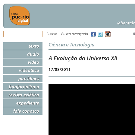
laboratór
Busca avançada
R
Ciência e Tecnologia
texto
áudio
A Evolução do Universo XII
vídeo
17/08/2011
videoteca
puc filmes
fotojornalismo
revista eclética
expediente
fale conosco