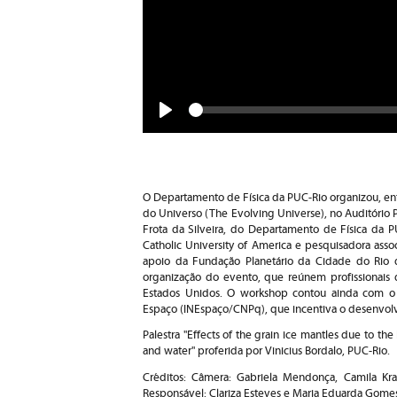
Seek
Play
O Departamento de Física da PUC-Rio organizou, ent
do Universo (The Evolving Universe), no Auditório P
Frota da Silveira, do Departamento de Física da PU
Catholic University of America e pesquisadora ass
apoio da Fundação Planetário da Cidade do Rio de
organização do evento, que reúnem profissionais d
Estados Unidos. O workshop contou ainda com o p
Espaço (INEspaço/CNPq), que incentiva o desenvolvi
Palestra "Effects of the grain ice mantles due to th
and water" proferida por Vinicius Bordalo, PUC-Rio.
Créditos: Câmera: Gabriela Mendonça, Camila Kra
Responsável: Clariza Esteves e Maria Eduarda Gome