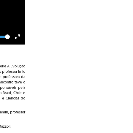
lume
Toggle
Fullscreen
série A Evolução
o professor Enio
e professora da
encontro teve o
sponsáveis pela
Brasil, Chile e
a e Ciências do
eamin, professor
azzoli.