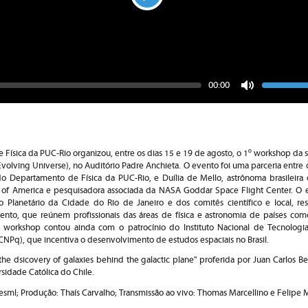
Play
Seek
Vo
Current
00:00
time
Toggle
Mute
Física da PUC-Rio organizou, entre os dias 15 e 19 de agosto, o 1º workshop da 
volving Universe), no Auditório Padre Anchieta. O evento foi uma parceria entre 
 do Departamento de Física da PUC-Rio, e Duília de Mello, astrônoma brasileira 
ty of America e pesquisadora associada da NASA Goddar Space Flight Center. O 
 Planetário da Cidade do Rio de Janeiro e dos comitês científico e local, re
nto, que reúnem profissionais das áreas de física e astronomia de países como 
 workshop contou ainda com o patrocínio do Instituto Nacional de Tecnologi
NPq), que incentiva o desenvolvimento de estudos espaciais no Brasil.
the dsicovery of galaxies behind the galactic plane" proferida por Juan Carlos B
rsidade Católica do Chile.
esml; Produção: Thaís Carvalho; Transmissão ao vivo: Thomas Marcellino e Felipe M