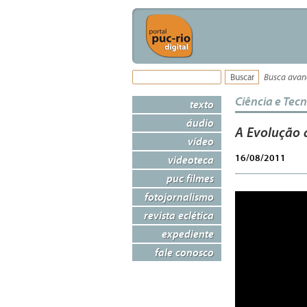
Busca ava
Ciência e Tec
texto
áudio
A Evolução 
vídeo
16/08/2011
videoteca
puc filmes
fotojornalismo
revista eclética
expediente
fale conosco