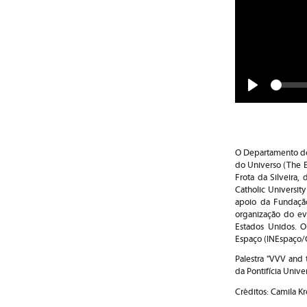
Play
O Departamento de 
do Universo (The E
Frota da Silveira,
Catholic Universi
apoio da Fundação
organização do eve
Estados Unidos. O
Espaço (INEspaço/C
Palestra "VVV and 
da Pontifícia Unive
Créditos: Camila Kr