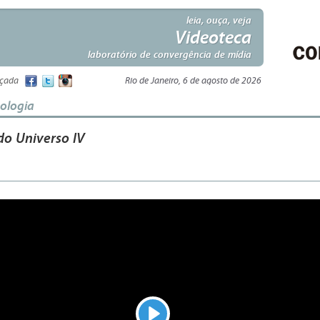
leia, ouça, veja
Videoteca
laboratório de convergência de mídia
nçada
Rio de Janeiro, 6 de agosto de 2026
nologia
do Universo IV