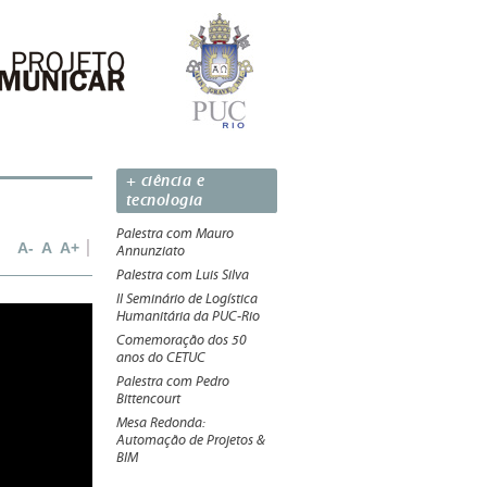
+ ciência e
tecnologia
Palestra com Mauro
A-
A
A+
Annunziato
Palestra com Luis Silva
II Seminário de Logística
Humanitária da PUC-Rio
Comemoração dos 50
anos do CETUC
Palestra com Pedro
Bittencourt
Mesa Redonda:
Automação de Projetos &
BIM