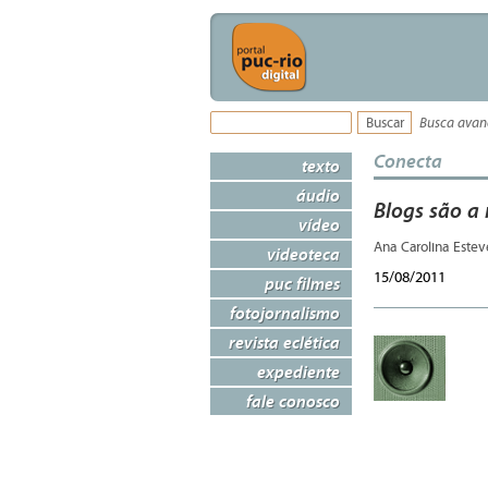
Busca ava
Conecta
texto
áudio
Blogs são a
vídeo
Ana Carolina Este
videoteca
15/08/2011
puc filmes
fotojornalismo
revista eclética
expediente
fale conosco