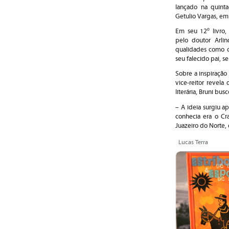
lançado na quinta
Getulio Vargas, em
Em seu 12º livro, 
pelo doutor Arli
qualidades como c
seu falecido pai, 
Sobre a inspiração 
vice-reitor revela
literária, Bruni bus
– A ideia surgiu a
conhecia era o Cr
Juazeiro do Norte, 
Lucas Terra