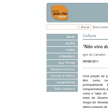
Busca ava
Cultura
texto
áudio
"Não vivo da
vídeo
-
Igor de Carvalho
videoteca
09/08/2011
puc filmes
fotojornalismo
revista eclética
Uma porção de pal
têm como cená
expediente
principalmente
fale conosco
compreendendo a 
como o "oásis do 
reitor de Desenv
Sergio de Almeida
afetos e esporas de