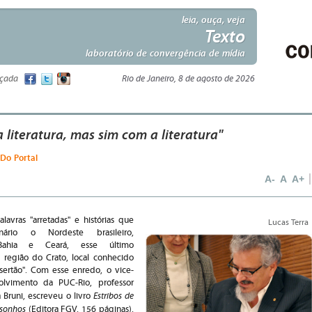
leia, ouça, veja
Texto
laboratório de convergência de mídia
nçada
Rio de Janeiro, 8 de agosto de 2026
 literatura, mas sim com a literatura"
 Do Portal
A-
A
A+
avras "arretadas" e histórias que
Lucas Terra
rio o Nordeste brasileiro,
 Bahia e Ceará, esse último
região do Crato, local conhecido
sertão". Com esse enredo, o vice-
olvimento da PUC-Rio, professor
Estribos de
 Bruni, escreveu o livro
 sonhos
(Editora FGV, 156 páginas),