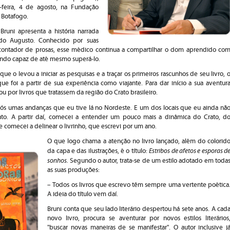
-feira, 4 de agosto, na Fundação
 Botafogo.
Bruni apresenta a história narrada
ndo Augusto. Conhecido por suas
ontador de prosas, esse médico continua a compartilhar o dom aprendido co
sendo capaz de até mesmo superá-lo.
que o levou a iniciar as pesquisas e a traçar os primeiros rascunhos de seu livro, 
 que foi a partir de sua experiência como viajante. Para dar início a sua aventur
cou por livros que tratassem da região do Crato brasileiro.
pós umas andanças que eu tive lá no Nordeste. E um dos locais que eu ainda nã
ato. A partir daí, comecei a entender um pouco mais a dinâmica do Crato, d
e comecei a delinear o livrinho, que escrevi por um ano.
O que logo chama a atenção no livro lançado, além do colorid
Estribos de afetos e esporas d
da capa e das ilustrações, é o título:
sonhos.
Segundo o autor, trata-se de um estilo adotado em toda
as suas produções:
– Todos os livros que escrevo têm sempre uma vertente poética
A ideia do título vem daí.
Bruni conta que seu lado literário despertou há sete anos. A cad
novo livro, procura se aventurar por novos estilos literários
"buscar novas maneiras de se manifestar". O autor inclusive j