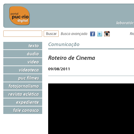
laboratór
Busca avançada
Ri
Comunicação
texto
áudio
Roteiro de Cinema
vídeo
09/08/2011
videoteca
puc filmes
fotojornalismo
revista eclética
expediente
fale conosco