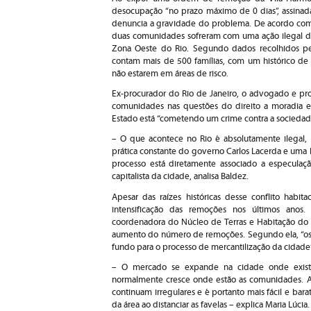
desocupação “no prazo máximo de 0 dias”, assina
denuncia a gravidade do problema. De acordo com
duas comunidades sofreram com uma ação ilegal da 
Zona Oeste do Rio. Segundo dados recolhidos pel
contam mais de 500 famílias, com um histórico d
não estarem em áreas de risco.
Ex-procurador do Rio de Janeiro, o advogado e prof
comunidades nas questões do direito a moradia e 
Estado está “cometendo um crime contra a sociedade 
– O que acontece no Rio é absolutamente ilegal
prática constante do governo Carlos Lacerda e uma 
processo está diretamente associado a especulaç
capitalista da cidade, analisa Baldez.
Apesar das raízes históricas desse conflito habi
intensificação das remoções nos últimos anos.
coordenadora do Núcleo de Terras e Habitação do 
aumento do número de remoções. Segundo ela, “os
fundo para o processo de mercantilização da cidade”
– O mercado se expande na cidade onde existe
normalmente cresce onde estão as comunidades. 
continuam irregulares e é portanto mais fácil e bar
da área ao distanciar as favelas – explica Maria Lúcia