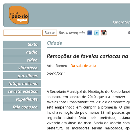
laboratór
Busca avançada
R
Cidade
texto
áudio
Remoções de favelas cariocas na 
vídeo
- Da sala de aula
Artur Romeu
videoteca
26/09/2011
puc filmes
fotojornalismo
revista eclética
A Secretaria Municipal de Habitação do Rio de Janei
anunciou em janeiro de 2010 que iria remover 1
expediente
favelas “não urbanizáveis” até 2012 e demonstra q
fale conosco
está empenhada em cumprir a promessa. O pla
inclui a remoção de pelo menos 13 mil pessoas qu
segundo estudo feito pela prefeitura, estari
vivendo em áreas de risco. Ainda de acordo com
prefeitura, os moradores seriam realocados, ap