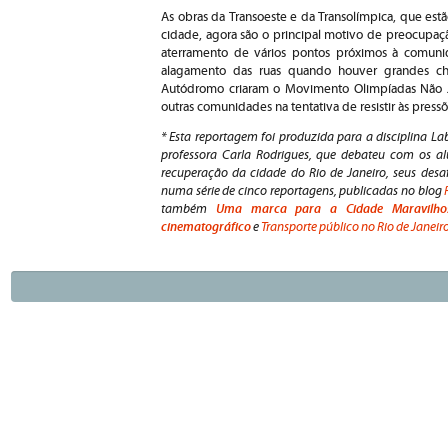
As obras da Transoeste e da Transolímpica, que estã
cidade, agora são o principal motivo de preocupa
aterramento de vários pontos próximos à comun
alagamento das ruas quando houver grandes ch
Autódromo criaram o Movimento Olimpíadas Não J
outras comunidades na tentativa de resistir às pres
* Esta reportagem foi produzida para a disciplina La
professora Carla Rodrigues, que debateu com os al
recuperação da cidade do Rio de Janeiro, seus desaf
numa série de cinco reportagens, publicadas no blog
Uma marca para a Cidade Maravilho
também
cinematográfico
e
Transporte público no Rio de Janeiro