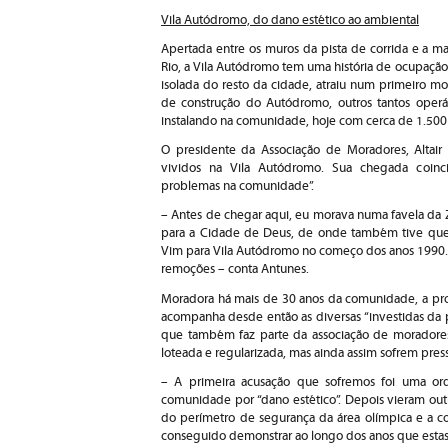
Vila Autódromo, do dano estético ao ambiental
Apertada entre os muros da pista de corrida e a 
Rio, a Vila Autódromo tem uma história de ocupação
isolada do resto da cidade, atraiu num primeiro 
de construção do Autódromo, outros tantos oper
instalando na comunidade, hoje com cerca de 1.500 
O presidente da Associação de Moradores, Altair
vividos na Vila Autódromo. Sua chegada coi
problemas na comunidade”.
– Antes de chegar aqui, eu morava numa favela da Z
para a Cidade de Deus, de onde também tive que s
Vim para Vila Autódromo no começo dos anos 1990.
remoções – conta Antunes.
Moradora há mais de 30 anos da comunidade, a profe
acompanha desde então as diversas “investidas da p
que também faz parte da associação de moradores
loteada e regularizada, mas ainda assim sofrem pres
– A primeira acusação que sofremos foi uma ord
comunidade por “dano estético”. Depois vieram outr
do perímetro de segurança da área olímpica e a c
conseguido demonstrar ao longo dos anos que estas 