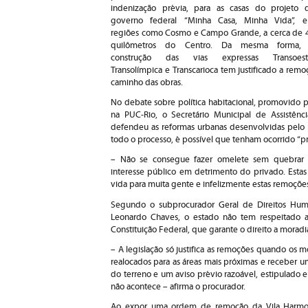
indenização prévia, para as casas do projeto 
governo federal “Minha Casa, Minha Vida”, 
regiões como Cosmo e Campo Grande, a cerca de 
quilômetros do Centro. Da mesma forma,
construção das vias expressas Transoest
Transolímpica e Transcarioca tem justificado a re
caminho das obras.
No debate sobre política habitacional, promovido p
na PUC-Rio, o Secretário Municipal de Assistênc
defendeu as reformas urbanas desenvolvidas pelo 
todo o processo, é possível que tenham ocorrido “p
– Não se consegue fazer omelete sem quebrar 
interesse público em detrimento do privado. Estas 
vida para muita gente e infelizmente estas remoções
Segundo o subprocurador Geral de Direitos Huma
Leonardo Chaves, o estado não tem respeitado 
Constituição Federal, que garante o direito a moradi
– A legislação só justifica as remoções quando os 
realocados para as áreas mais próximas e receber 
do terreno e um aviso prévio razoável, estipulado
não acontece – afirma o procurador.
Ao expor uma ordem de remoção da Vila Harmoni