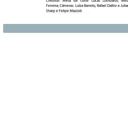
Créditos: Mesa de corte: Lucas Lombardi; Mes
Ferreira
; Câmeras: Luíza Barreto, Rafael Daltro e Jul
Sharp e Felipe Mazzoli.