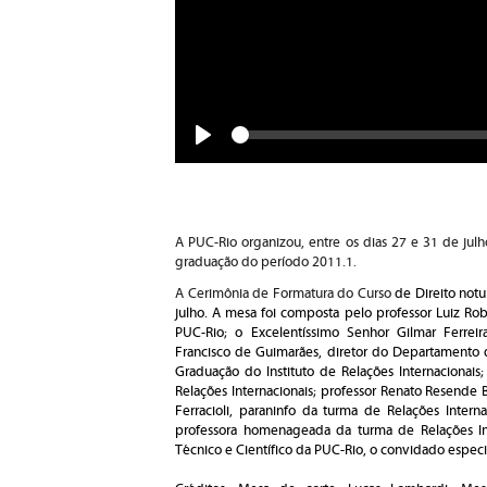
Seek
Play
A PUC-Rio organizou, entre os dias 27 e 31 de jul
graduação do período 2011.1.
A Cerimônia de Formatura do Curso
de Direito notur
julho. A mesa foi composta pelo professor Luiz Ro
PUC-Rio; o Excelentíssimo Senhor Gilmar Ferrei
Francisco de Guimarães, diretor do Departamento d
Graduação do Instituto de Relações Internacionais
Relações Internacionais; professor Renato Resende 
Ferracioli, paraninfo da turma de Relações Intern
professora homenageada da turma de Relações Int
Técnico e Científico da PUC-Rio, o convidado especi