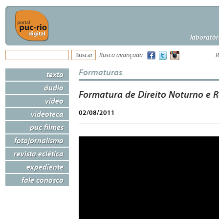
laboratór
Busca avançada
R
Formaturas
texto
áudio
Formatura de Direito Noturno e R
vídeo
02/08/2011
videoteca
puc filmes
fotojornalismo
revista eclética
expediente
fale conosco