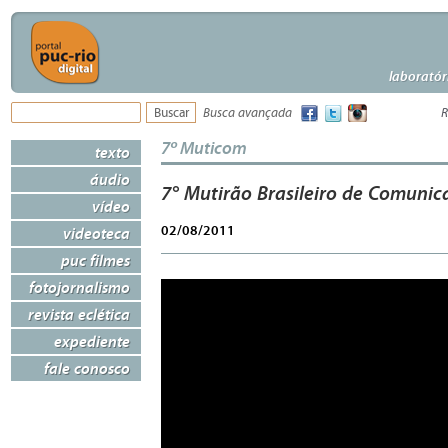
laboratór
Busca avançada
R
7º Muticom
texto
áudio
7° Mutirão Brasileiro de Comunica
vídeo
02/08/2011
videoteca
puc filmes
fotojornalismo
revista eclética
expediente
fale conosco