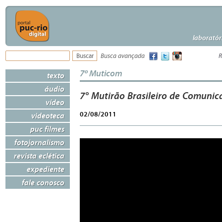
laboratór
Busca avançada
R
7º Muticom
texto
áudio
7° Mutirão Brasileiro de Comunica
vídeo
02/08/2011
videoteca
puc filmes
fotojornalismo
revista eclética
expediente
fale conosco