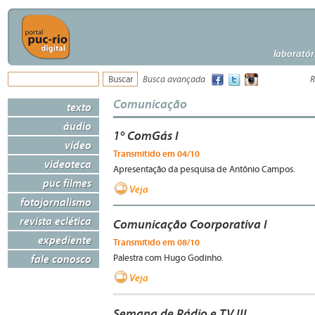
laboratór
Busca avançada
R
Comunicação
texto
áudio
1° ComGás I
vídeo
Transmitido em 04/10
videoteca
Apresentação da pesquisa de Antônio Campos.
puc filmes
Veja
fotojornalismo
revista eclética
Comunicação Coorporativa I
expediente
Transmitido em 08/10
fale conosco
Palestra com Hugo Godinho.
Veja
Semana de Rádio e TV III