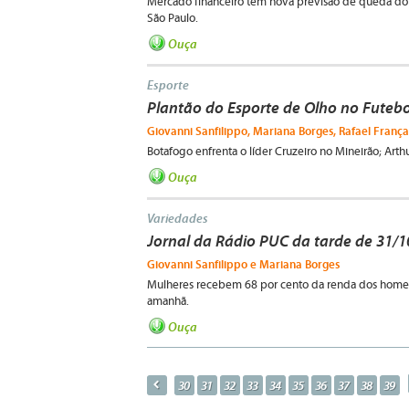
Mercado financeiro tem nova previsão de queda do 
São Paulo.
Ouça
Esporte
Plantão do Esporte de Olho no Futebo
Giovanni Sanfilippo, Mariana Borges, Rafael França
Botafogo enfrenta o líder Cruzeiro no Mineirão; Arth
Ouça
Variedades
Jornal da Rádio PUC da tarde de 31/1
Giovanni Sanfilippo e Mariana Borges
Mulheres recebem 68 por cento da renda dos homens;
amanhã.
Ouça
p
30
31
32
33
34
35
36
37
38
39