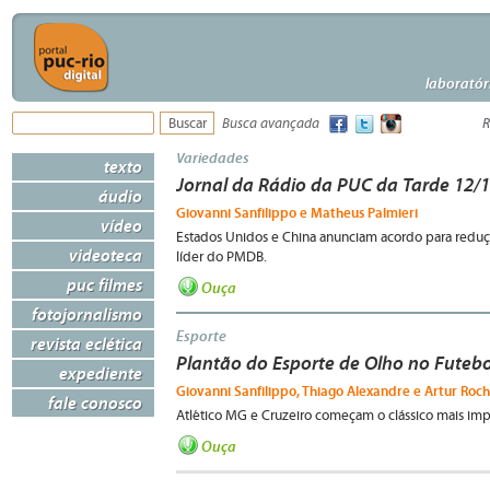
laboratór
Busca avançada
R
Variedades
texto
Jornal da Rádio da PUC da Tarde 12/
áudio
Giovanni Sanfilippo e Matheus Palmieri
vídeo
Estados Unidos e China anunciam acordo para reduçã
videoteca
líder do PMDB.
puc filmes
Ouça
fotojornalismo
Esporte
revista eclética
Plantão do Esporte de Olho no Futebo
expediente
Giovanni Sanfilippo, Thiago Alexandre e Artur Rocha
fale conosco
Atlético MG e Cruzeiro começam o clássico mais imp
Ouça